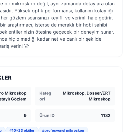
 bir mikroskop değil, aynı zamanda detaylara olan
sıdır. Yüksek optik performansı, kullanım kolaylığı
 her gözlem seansınızı keyifli ve verimli hale getirir.
r bir araştırmacı, isterse de meraklı bir hobi sahibi
eklentilerinizin ötesine geçecek bir deneyim sunar.
ce hiç olmadığı kadar net ve canlı bir şekilde
riş verin! 🚀
KLER
ro Mikroskop
Kateg
Mikroskop, Doseer/ERT
etaylı Gözlem
ori
Mikroskop
9
Ürün ID
1132
p
#10x23 oküler
#profesyonel mikroskop