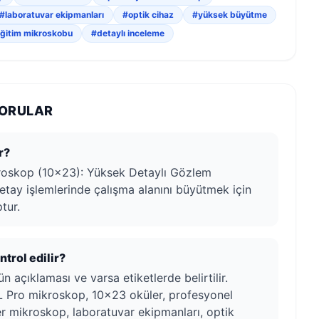
#laboratuvar ekipmanları
#optik cihaz
#yüksek büyütme
ğitim mikroskobu
#detaylı inceleme
SORULAR
r?
oskop (10x23): Yüksek Detaylı Gözlem
etay işlemlerinde çalışma alanını büyütmek için
tur.
trol edilir?
n açıklaması ve varsa etiketlerde belirtilir.
L Pro mikroskop, 10x23 oküler, profesyonel
r mikroskop, laboratuvar ekipmanları, optik