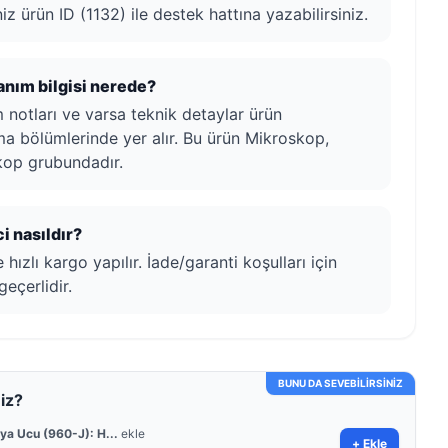
iz ürün ID (1132) ile destek hattına yazabilirsiniz.
lanım bilgisi nerede?
ım notları ve varsa teknik detaylar ürün
ma bölümlerinde yer alır. Bu ürün Mikroskop,
op grubundadır.
i nasıldır?
ızlı kargo yapılır. İade/garanti koşulları için
geçerlidir.
BUNU DA SEVEBİLİRSİNİZ
iz?
ya Ucu (960-J): H...
ekle
+ Ekle