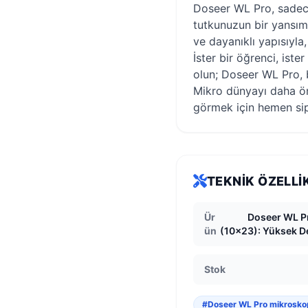
Doseer WL Pro, sadece
tutkunuzun bir yansıma
ve dayanıklı yapısıyla,
İster bir öğrenci, iste
olun; Doseer WL Pro, b
Mikro dünyayı daha ön
görmek için hemen sipa
TEKNIK ÖZELLI
Ür
Doseer WL P
ün
(10x23): Yüksek D
Stok
#Doseer WL Pro mikrosko