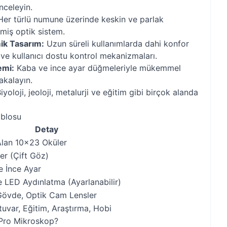
nceleyin.
er türlü numune üzerinde keskin ve parlak
miş optik sistem.
ik Tasarım:
Uzun süreli kullanımlarda dahi konfor
ve kullanıcı dostu kontrol mekanizmaları.
emi:
Kaba ve ince ayar düğmeleriyle mükemmel
akalayın.
iyoloji, jeoloji, metalurji ve eğitim gibi birçok alanda
ablosu
Detay
Alan 10x23 Oküler
er (Çift Göz)
e İnce Ayar
 LED Aydınlatma (Ayarlanabilir)
Gövde, Optik Cam Lensler
uvar, Eğitim, Araştırma, Hobi
Pro Mikroskop?