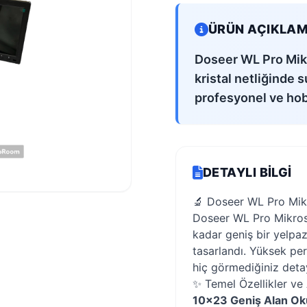
ÜRÜN AÇIKLAM
Doseer WL Pro Mikr
kristal netliğinde 
profesyonel ve hobi
DETAYLI BILGI
🔬 Doseer WL Pro Mikr
Doseer WL Pro Mikrosk
kadar geniş bir yelpa
tasarlandı. Yüksek pe
hiç görmediğiniz detay
✨ Temel Özellikler ve 
10x23 Geniş Alan Okü