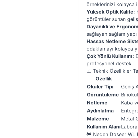
örneklerinizi kolayca i
Yüksek Optik Kalite:
H
görüntüler sunan geliş
Dayanıklı ve Ergonom
sağlayan sağlam yapı 
Hassas Netleme Sist
odaklamayı kolayca y
Çok Yönlü Kullanım:
B
profesyonel destek.
📊 Teknik Özellikler T
Özellik
Oküler Tipi
Geniş 
Görüntüleme
Binokül
Netleme
Kaba v
Aydınlatma
Entegre
Malzeme
Metal 
Kullanım Alanı
Laborat
🌟 Neden Doseer WL 