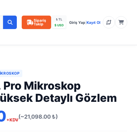
₺ TL
Sipariş
Giriş Yap
|
Kayıt Ol
Takip
$ USD
MIKROSKOP
 Pro Mikroskop
üksek Detaylı Gözlem
0
(~21,098.00 ₺)
+KDV