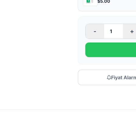
$5.00
-
+
Fiyat Alar