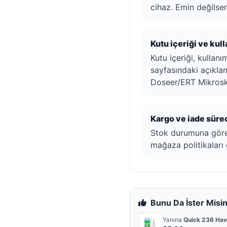
cihaz. Emin değilsen
Kutu içeriği ve kul
Kutu içeriği, kullan
sayfasındaki açıkla
Doseer/ERT Mikrosk
Kargo ve iade sürec
Stok durumuna göre h
mağaza politikaları 
Bunu Da İster Misin
Yanına
Quick 236 Hav