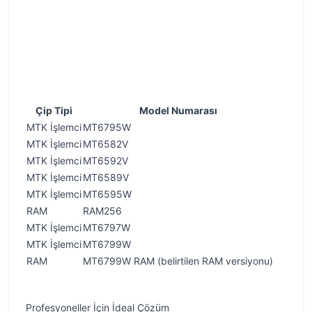
Çip Tipi
Model Numarası
MTK İşlemci
MT6795W
MTK İşlemci
MT6582V
MTK İşlemci
MT6592V
MTK İşlemci
MT6589V
MTK İşlemci
MT6595W
RAM
RAM256
MTK İşlemci
MT6797W
MTK İşlemci
MT6799W
RAM
MT6799W RAM (belirtilen RAM versiyonu)
Profesyoneller İçin İdeal Çözüm