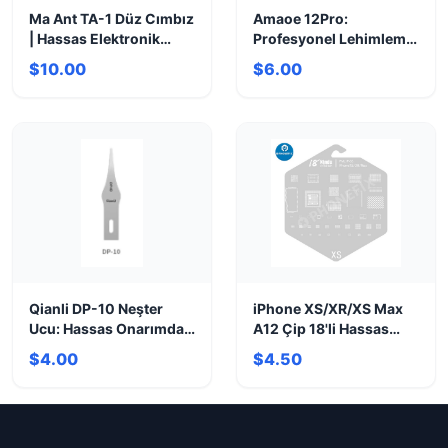
Ma Ant TA-1 Düz Cımbız
Amaoe 12Pro:
| Hassas Elektronik
Profesyonel Lehimleme
Onarım Aleti
İçin Yüksek Kalite Pasta
$10.00
$6.00
Qianli DP-10 Neşter
iPhone XS/XR/XS Max
Ucu: Hassas Onarımda
A12 Çip 18'li Hassas
Yeni Nesil Keskinlik
Kalıp Seti
$4.00
$4.50