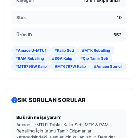
Kategori
Tamir Ekipmanları
Stok
10
Ürün ID
652
#Amaoe U-MTU1
#Kalıp Seti
#MTK Reballing
#RAM Reballing
#BGA Kalıp
#Çip Tamir Seti
#MT6795W Kalıp
#MT6797W Kalıp
#Amaoe Stencil
SIK SORULAN SORULAR
Bu ürün ne işe yarar?
Amaoe U-MTU1 Tablalı Kalıp Seti: MTK & RAM
Reballing İçin ürünü Tamir Ekipmanları
kategorisindeki işlemler için kullanılabilir. Detaylar