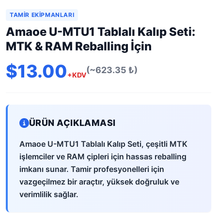
TAMIR EKIPMANLARI
Amaoe U-MTU1 Tablalı Kalıp Seti:
MTK & RAM Reballing İçin
$13.00
(~623.35 ₺)
+KDV
ÜRÜN AÇIKLAMASI
Amaoe U-MTU1 Tablalı Kalıp Seti, çeşitli MTK
işlemciler ve RAM çipleri için hassas reballing
imkanı sunar. Tamir profesyonelleri için
vazgeçilmez bir araçtır, yüksek doğruluk ve
verimlilik sağlar.