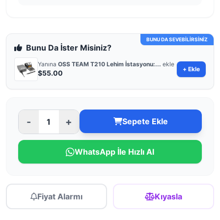
BUNU DA SEVEBİLİRSİNİZ
Bunu Da İster Misiniz?
Yanına
OSS TEAM T210 Lehim İstasyonu:...
ekle
+ Ekle
$55.00
-
+
Sepete Ekle
WhatsApp İle Hızlı Al
Fiyat Alarmı
Kıyasla