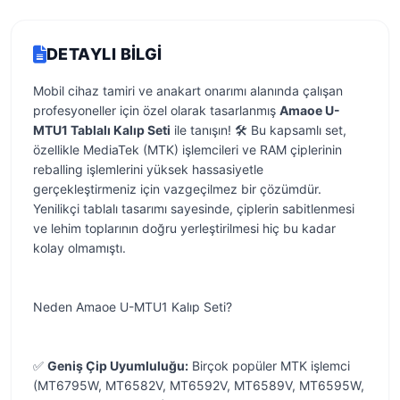
DETAYLI BILGI
Mobil cihaz tamiri ve anakart onarımı alanında çalışan
profesyoneller için özel olarak tasarlanmış
Amaoe U-
MTU1 Tablalı Kalıp Seti
ile tanışın! 🛠️ Bu kapsamlı set,
özellikle MediaTek (MTK) işlemcileri ve RAM çiplerinin
reballing işlemlerini yüksek hassasiyetle
gerçekleştirmeniz için vazgeçilmez bir çözümdür.
Yenilikçi tablalı tasarımı sayesinde, çiplerin sabitlenmesi
ve lehim toplarının doğru yerleştirilmesi hiç bu kadar
kolay olmamıştı.
Neden Amaoe U-MTU1 Kalıp Seti?
✅
Geniş Çip Uyumluluğu:
Birçok popüler MTK işlemci
(MT6795W, MT6582V, MT6592V, MT6589V, MT6595W,