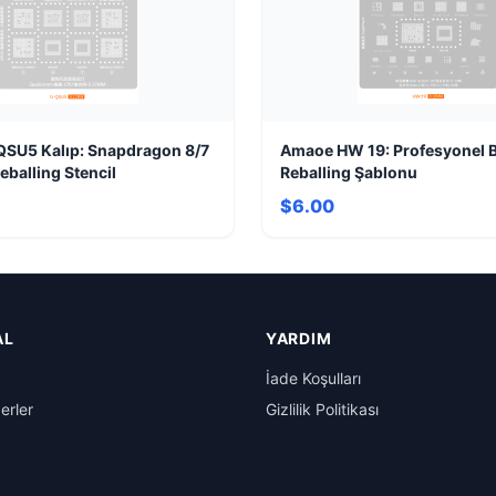
SU5 Kalıp: Snapdragon 8/7
Amaoe HW 19: Profesyonel 
balling Stencil
Reballing Şablonu
$6.00
AL
YARDIM
İade Koşulları
erler
Gizlilik Politikası