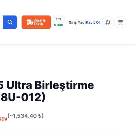
₺ TL
Sipariş
Giriş Yap
|
Kayıt Ol
Takip
$ USD
Ultra Birleştirme
38U-012)
(~1,534.40 ₺)
KDV