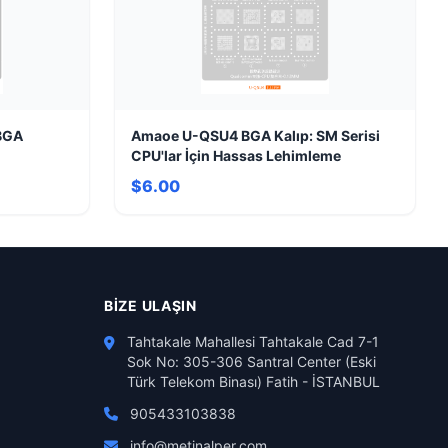
BGA
Amaoe U-QSU4 BGA Kalıp: SM Serisi
CPU'lar İçin Hassas Lehimleme
$6.00
BIZE ULAŞIN
Tahtakale Mahallesi Tahtakale Cad 7-1
Sok No: 305-306 Santral Center (Eski
Türk Telekom Binası) Fatih - İSTANBUL
905433103838
info@metinalper.com