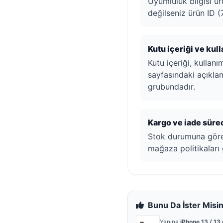
Uyumluluk bilgisi ür
değilseniz ürün ID (7
Kutu içeriği ve kul
Kutu içeriği, kullan
sayfasındaki açıklam
grubundadır.
Kargo ve iade sürec
Stok durumuna göre h
mağaza politikaları 
Bunu Da İster Misin
Yanına
iPhone 13 / 13 