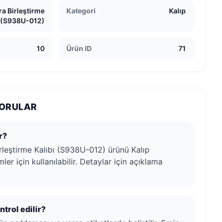
a Birleştirme
Kategori
Kalıp
ı (S938U-012)
10
Ürün ID
71
SORULAR
r?
leştirme Kalıbı (S938U-012) ürünü Kalıp
ler için kullanılabilir. Detaylar için açıklama
trol edilir?