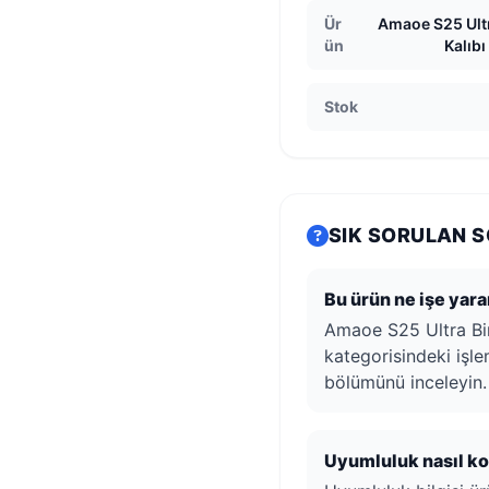
Ür
Amaoe S25 Ultr
ün
Kalıb
Stok
SIK SORULAN 
Bu ürün ne işe yara
Amaoe S25 Ultra Bir
kategorisindeki işlem
bölümünü inceleyin.
Uyumluluk nasıl kon