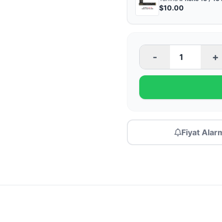
$10.00
-
+
Fiyat Alar