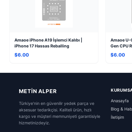
Amaoe iPhone A19 İşlemci Kalıbı |
Amaoe U-Q
iPhone 17 Hassas Reballing
Gen CPU Re
$6.00
$6.00
KURUMS
METIN ALPER
Anasayfa
Türkiye'nin en güvenilir yedek parça ve
Blog & Hab
aksesuar tedarikçisi. Kaliteli ürün, hızlı
kargo ve müşteri memnuniyeti garantisiyle
İletişim
hizmetinizdeyiz.