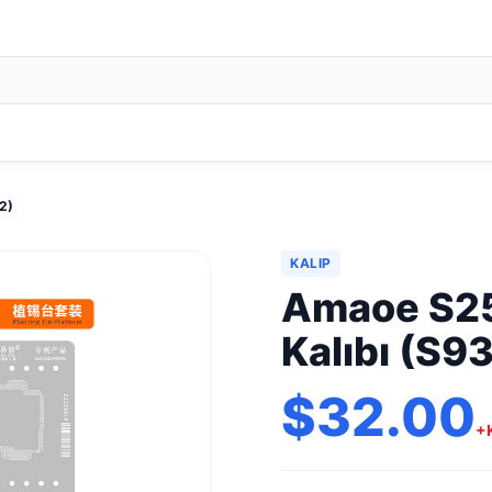
2)
KALIP
Amaoe S25 
Kalıbı (S9
$32.00
+