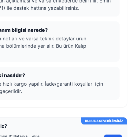
ün açıklaması ve varsa etiketlerde belirtilir. Emin
1) ile destek hattına yazabilirsiniz.
lanım bilgisi nerede?
ım notları ve varsa teknik detaylar ürün
a bölümlerinde yer alır. Bu ürün Kalıp
i nasıldır?
ızlı kargo yapılır. İade/garanti koşulları için
geçerlidir.
BUNU DA SEVEBİLİRSİNİZ
iz?
mini JC Batarya...
ekle