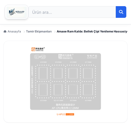
Anasayfa
Tamir Ekipmanları
Amaoe Ram Kalıbı: Bellek Çipi Yenileme Hassasiyeti