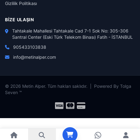
Gizlilik Politikası
BIZE ULAŞIN
Tahtakale Mahallesi Tahtakale Cad 7-1 Sok No: 305-306
Santral Center (Eski Türk Telekom Binası) Fatih - İSTANBUL
905433103838
info@metinalper.com
© 2026 Metin Alper. Tüm hakları saklıdır. | Powered By Tolga
Seven ™