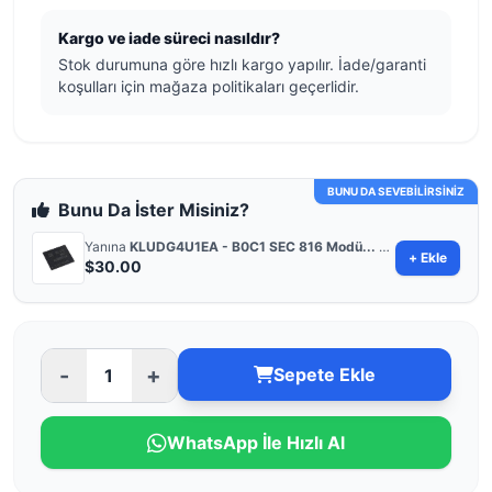
Kargo ve iade süreci nasıldır?
Stok durumuna göre hızlı kargo yapılır. İade/garanti
koşulları için mağaza politikaları geçerlidir.
BUNU DA SEVEBİLİRSİNİZ
Bunu Da İster Misiniz?
Yanına
KLUDG4U1EA - B0C1 SEC 816 Modü...
ekle
+ Ekle
$30.00
-
+
Sepete Ekle
WhatsApp İle Hızlı Al