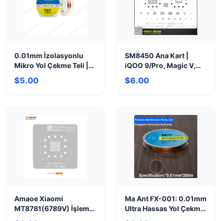
0.01mm İzolasyonlu
SM8450 Ana Kart |
Mikro Yol Çekme Teli |
iQOO 9/Pro, Magic V,
Hassas Devre Tamiri
GT2 Pro Performans
$5.00
$6.00
Çözümü
Amaoe Xiaomi
Ma Ant FX-001: 0.01mm
MT8781(6789V) İşlemci
Ultra Hassas Yol Çekme
Kalıbı | CPU Reballing
Teli