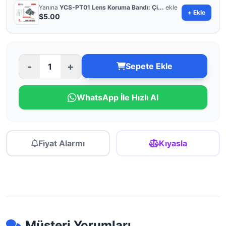
Yanına
YCS-PT01 Lens Koruma Bandı: Çi...
ekle
+ Ekle
$5.00
-
+
Sepete Ekle
WhatsApp İle Hızlı Al
Fiyat Alarmı
Kıyasla
Müşteri Yorumları