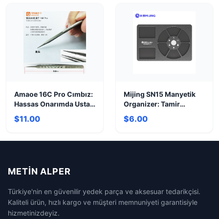
Amaoe 16C Pro Cımbız:
Mijing SN15 Manyetik
Hassas Onarımda Usta
Organizer: Tamir
El
Masanızda Düzenin
$11.00
$6.00
Anahtarı
METIN ALPER
Türkiye'nin en güvenilir yedek parça ve aksesuar tedarikçisi.
Kaliteli ürün, hızlı kargo ve müşteri memnuniyeti garantisiyle
hizmetinizdeyiz.