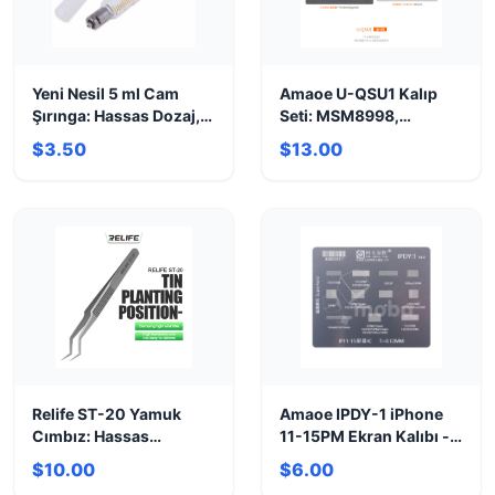
Yeni Nesil 5 ml Cam
Amaoe U-QSU1 Kalıp
Şırınga: Hassas Dozaj,
Seti: MSM8998,
Yüksek Kalite
MSM8992, RAM &
$3.50
$13.00
Dahası
Relife ST-20 Yamuk
Amaoe IPDY-1 iPhone
Cımbız: Hassas
11-15PM Ekran Kalıbı -
Elektronik Tamirler İçin
Kusursuz Hizalama
$10.00
$6.00
İdeal