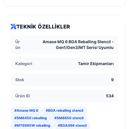
TEKNIK ÖZELLIKLER
Ür
Amaoe MQ 6 BGA Reballing Stencil -
ün
Gen1/Gen3/MT Serisi Uyumlu
Kategori
Tamir Ekipmanları
Stok
9
Ürün ID
534
#Amaoe MQ 6
#BGA reballing stencil
#SM6450 reballing
#SM8650 stencil
#MT6985W reballing
#BGA496 stencil