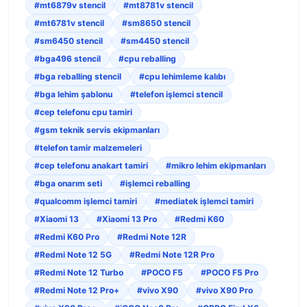
#mt6879v stencil
#mt8781v stencil
#mt6781v stencil
#sm8650 stencil
#sm6450 stencil
#sm4450 stencil
#bga496 stencil
#cpu reballing
#bga reballing stencil
#cpu lehimleme kalıbı
#bga lehim şablonu
#telefon işlemci stencil
#cep telefonu cpu tamiri
#gsm teknik servis ekipmanları
#telefon tamir malzemeleri
#cep telefonu anakart tamiri
#mikro lehim ekipmanları
#bga onarım seti
#işlemci reballing
#qualcomm işlemci tamiri
#mediatek işlemci tamiri
#Xiaomi 13
#Xiaomi 13 Pro
#Redmi K60
#Redmi K60 Pro
#Redmi Note 12R
#Redmi Note 12 5G
#Redmi Note 12R Pro
#Redmi Note 12 Turbo
#POCO F5
#POCO F5 Pro
#Redmi Note 12 Pro+
#vivo X90
#vivo X90 Pro