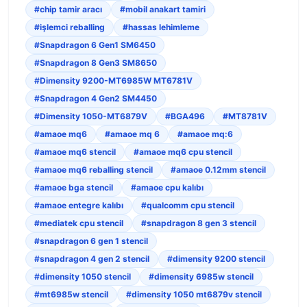
#chip tamir aracı
#mobil anakart tamiri
#işlemci reballing
#hassas lehimleme
#Snapdragon 6 Gen1 SM6450
#Snapdragon 8 Gen3 SM8650
#Dimensity 9200-MT6985W MT6781V
#Snapdragon 4 Gen2 SM4450
#Dimensity 1050-MT6879V
#BGA496
#MT8781V
#amaoe mq6
#amaoe mq 6
#amaoe mq:6
#amaoe mq6 stencil
#amaoe mq6 cpu stencil
#amaoe mq6 reballing stencil
#amaoe 0.12mm stencil
#amaoe bga stencil
#amaoe cpu kalıbı
#amaoe entegre kalıbı
#qualcomm cpu stencil
#mediatek cpu stencil
#snapdragon 8 gen 3 stencil
#snapdragon 6 gen 1 stencil
#snapdragon 4 gen 2 stencil
#dimensity 9200 stencil
#dimensity 1050 stencil
#dimensity 6985w stencil
#mt6985w stencil
#dimensity 1050 mt6879v stencil