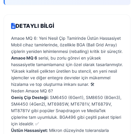
DETAYLI BILGI
Amaoe MQ 6: Yeni Nesil Çip Tamirinde Üstün Hassasiyet
Mobil cihaz tamirlerinde, özellikle BGA (Ball Grid Array)
çiplerin yeniden lehimlenmesi (reballing) kritik bir süreçtir.
Amaoe MQ 6
serisi, bu zorlu görevi en yüksek
hassasiyetle tamamlamanız için özel olarak tasarlanmıştır.
Yüksek kaliteli çelikten üretilen bu stencil, en yeni nesil
işlemciler ve diğer entegre devreler için mükemmel
hizalama ve top oluşturma imkanı sunar. 🛠️
Neden Amaoe MQ 6?
Geniş Çip Desteği:
SM6450 (6Gen1), SM8650 (8Gen3),
SM4450 (4Gen2), MT6985W, MT6781V, MT6879V,
MT8781V gibi popüler Snapdragon ve MediaTek
çiplerine tam uyumluluk. BGA496 gibi çeşitli paket tipleri
için idealdir. ✅
Üstün Hassasiyet:
Mikron düzeyinde toleranslarla