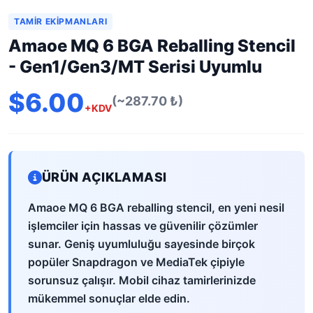
TAMIR EKIPMANLARI
Amaoe MQ 6 BGA Reballing Stencil
- Gen1/Gen3/MT Serisi Uyumlu
$6.00
(~287.70 ₺)
+KDV
ÜRÜN AÇIKLAMASI
Amaoe MQ 6 BGA reballing stencil, en yeni nesil
işlemciler için hassas ve güvenilir çözümler
sunar. Geniş uyumluluğu sayesinde birçok
popüler Snapdragon ve MediaTek çipiyle
sorunsuz çalışır. Mobil cihaz tamirlerinizde
mükemmel sonuçlar elde edin.