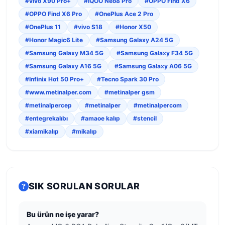
#vivo X90 Pro+
#iQOO Neo8 Pro
#OPPO Find X6
#OPPO Find X6 Pro
#OnePlus Ace 2 Pro
#OnePlus 11
#vivo S18
#Honor X50
#Honor Magic6 Lite
#Samsung Galaxy A24 5G
#Samsung Galaxy M34 5G
#Samsung Galaxy F34 5G
#Samsung Galaxy A16 5G
#Samsung Galaxy A06 5G
#Infinix Hot 50 Pro+
#Tecno Spark 30 Pro
#www.metinalper.com
#metinalper gsm
#metinalpercep
#metinalper
#metinalpercom
#entegrekalıbı
#amaoe kalıp
#stencil
#xiamikalıp
#mikalıp
SIK SORULAN SORULAR
Bu ürün ne işe yarar?