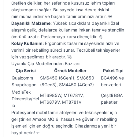
üretilen delikler, her seferinde kusursuz lehim topları
oluşturmanızı sağlar. Bu sayede kısa devre riskini
minimuma indirir ve başarılı tamir oranınızı artırır. 🎯
Dayanıklı Malzeme:
Yüksek sıcaklıklara dayanıklı özel
alaşımlı çelik, defalarca kullanıma imkan tanır ve stencilin
ömrünü uzatır. Paslanmaya karşı dirençlidir. 💪
Kolay Kullanım:
Ergonomik tasarımı sayesinde hızlı ve
verimli bir reballing süreci sunar. Tecrübeli teknisyenler
için vazgeçilmez bir araçtır. 🚀
Uyumlu Çip Modellerinden Bazıları:
Çip Serisi
Örnek Modeller
Paket Tipi
Qualcomm
SM6450 (6Gen1), SM8650
BGA496 ve
Snapdragon
(8Gen3), SM4450 (4Gen2)
benzerleri
MediaTek
MT6985W, MT6781V,
Çeşitli BGA
Dimensity/Hel
MT6879V, MT8781V
paketleri
io
Profesyonel mobil tamir atölyeleri ve teknisyenler için
geliştirilen Amaoe MQ 6, hassas ve güvenilir reballing
işlemleri için en doğru seçimdir. Cihazlarınıza yeni bir
hayat verin! ✨