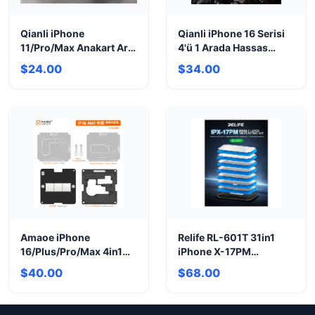
Qianli iPhone
Qianli iPhone 16 Serisi
11/Pro/Max Anakart Ara
4'ü 1 Arada Hassas
Birleştirme Kalıbı |
Birleştirme Kalıbı
$24.00
$34.00
Mükemmel Uyum
Amaoe iPhone
Relife RL-601T 31in1
16/Plus/Pro/Max 4in1
iPhone X-17PM
Birleştirme Kalıbı
Birleştirme Kalıp Seti
$40.00
$68.00