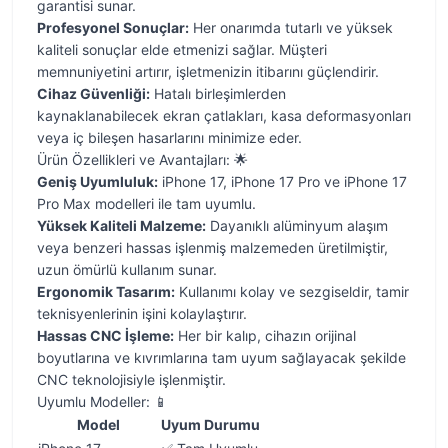
garantisi sunar.
Profesyonel Sonuçlar:
Her onarımda tutarlı ve yüksek
kaliteli sonuçlar elde etmenizi sağlar. Müşteri
memnuniyetini artırır, işletmenizin itibarını güçlendirir.
Cihaz Güvenliği:
Hatalı birleşimlerden
kaynaklanabilecek ekran çatlakları, kasa deformasyonları
veya iç bileşen hasarlarını minimize eder.
Ürün Özellikleri ve Avantajları: 🌟
Geniş Uyumluluk:
iPhone 17, iPhone 17 Pro ve iPhone 17
Pro Max modelleri ile tam uyumlu.
Yüksek Kaliteli Malzeme:
Dayanıklı alüminyum alaşım
veya benzeri hassas işlenmiş malzemeden üretilmiştir,
uzun ömürlü kullanım sunar.
Ergonomik Tasarım:
Kullanımı kolay ve sezgiseldir, tamir
teknisyenlerinin işini kolaylaştırır.
Hassas CNC İşleme:
Her bir kalıp, cihazın orijinal
boyutlarına ve kıvrımlarına tam uyum sağlayacak şekilde
CNC teknolojisiyle işlenmiştir.
Uyumlu Modeller: 📱
Model
Uyum Durumu