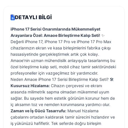
DETAYLI BILGI
iPhone 17 Serisi Onarımlarında Mükemmeliyet
Arayanlara Özel: Amaoe Birleştirme Kalıp Seti!
✨
Değerli iPhone 17, iPhone 17 Pro ve iPhone 17 Pro Max
cihazlarınızın ekran ve kasa birleşimlerini fabrika çıkışı
hassasiyetinde gerçekleştirmek artık çok kolay.
Amaoe'nin uzman mühendislik anlayışıyla tasarlanmış bu
özel birleştirme kalıp seti, mobil cihaz tamir sektöründeki
profesyoneller için vazgeçilmez bir yardımcıdır.
Neden Amaoe iPhone 17 Serisi Birleştirme Kalıp Seti? 🛠️
Kusursuz Hizalama:
Cihazın çerçevesi ve ekranı
arasında milimetrik sapma olmadan mükemmel uyum
sağlar. Bu sayede hem estetik görünüm korunur hem de
iç aksamın toz ve nemden korunmasına yardımcı olur.
Zaman ve İş Gücü Tasarrufu:
Manuel hizalama
çabalarını ortadan kaldırarak tamir sürecini hızlandırır ve
iş yükünüzü hafifletir. Tek seferde doğru birleşim