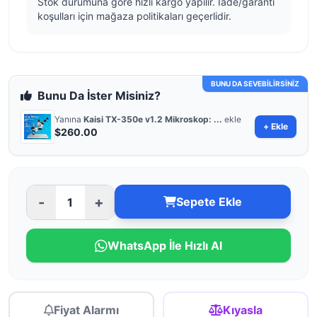
Stok durumuna göre hızlı kargo yapılır. İade/garanti
koşulları için mağaza politikaları geçerlidir.
BUNU DA SEVEBİLİRSİNİZ
Bunu Da İster Misiniz?
Yanına
Kaisi TX-350e v1.2 Mikroskop: ...
ekle
+ Ekle
$260.00
-
+
Sepete Ekle
WhatsApp İle Hızlı Al
Fiyat Alarmı
Kıyasla