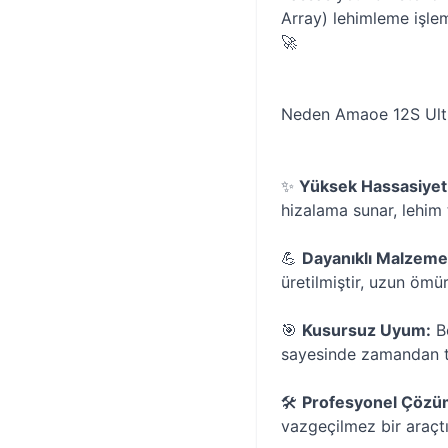
Array) lehimleme işlem
🚀
Neden Amaoe 12S Ult
✨
Yüksek Hassasiyet
hizalama sunar, lehim 
💪
Dayanıklı Malzeme
üretilmiştir, uzun ömü
🎯
Kusursuz Uyum:
Be
sayesinde zamandan tas
🛠️
Profesyonel Çözü
vazgeçilmez bir araçtır