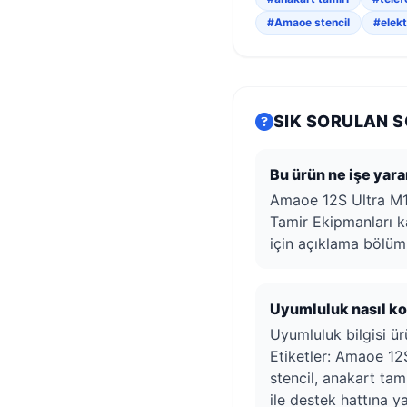
#Amaoe stencil
#elekt
SIK SORULAN 
Bu ürün ne işe yara
Amaoe 12S Ultra M1
Tamir Ekipmanları kat
için açıklama bölüm
Uyumluluk nasıl kon
Uyumluluk bilgisi ürü
Etiketler: Amaoe 12
stencil, anakart tam
ile destek hattına ya