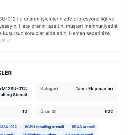
-012 ile onarım işlemlerinizde profesyonelliği ve
a yaşayın. Hata oranını azaltın, müşteri memnuniyetini
de kusursuz sonuçlar elde edin. Hemen sepetinize
din! ✅
KLER
a M12SU-012:
Kategori
Tamir Ekipmanları
lling Stencil
10
Ürün ID
622
12SU-012
#CPU reballing stencil
#BGA stencil
on tamiri
#lehimleme şablonu
#hassas stencil