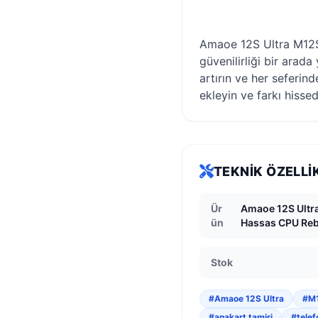
Amaoe 12S Ultra M12SU
güvenilirliği bir arad
artırın ve her seferin
ekleyin ve farkı hisse
TEKNIK ÖZELLI
Ür
Amaoe 12S Ultr
ün
Hassas CPU Reba
Stok
#Amaoe 12S Ultra
#M
#anakart tamiri
#telef