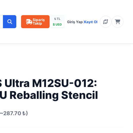
₺ TL
Sipariş
Giriş Yap
|
Kayıt Ol
Takip
$ USD
 Ultra M12SU-012:
 Reballing Stencil
(~287.70 ₺)