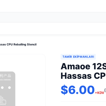
sas CPU Reballing Stencil
TAMIR EKIPMANLARI
Amaoe 12S
Hassas CPU
$6.00
+KDV