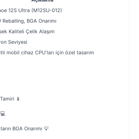
oe 12S Ultra (M12SU-012)
 Reballing, BGA Onarımı
ek Kaliteli Çelik Alaşım
ron Seviyesi
tli mobil cihaz CPU'ları için özel tasarım
 Tamiri 📱
 💻
zların BGA Onarımı 💡