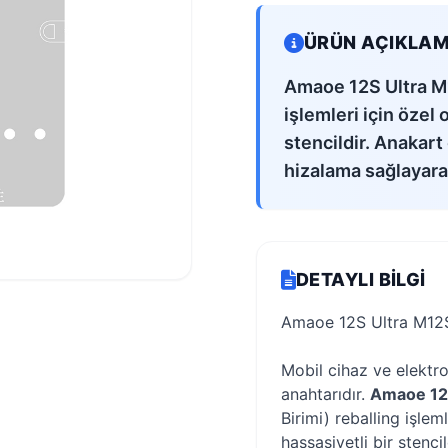
ÜRÜN AÇIKLAM
Amaoe 12S Ultra M
işlemleri için özel
stencildir. Anakar
hizalama sağlayarak 
DETAYLI BILGI
Amaoe 12S Ultra M12S
Mobil cihaz ve elektro
anahtarıdır.
Amaoe 12
Birimi) reballing işleml
hassasiyetli bir stenc