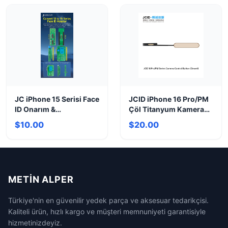
JC iPhone 15 Serisi Face
JCID iPhone 16 Pro/PM
ID Onarım &
Çöl Titanyum Kamera
Dönüştürme Adaptörü
Tuşu - Orijinal Uyum
$10.00
$20.00
METIN ALPER
Türkiye'nin en güvenilir yedek parça ve aksesuar tedarikçisi.
Kaliteli ürün, hızlı kargo ve müşteri memnuniyeti garantisiyle
hizmetinizdeyiz.