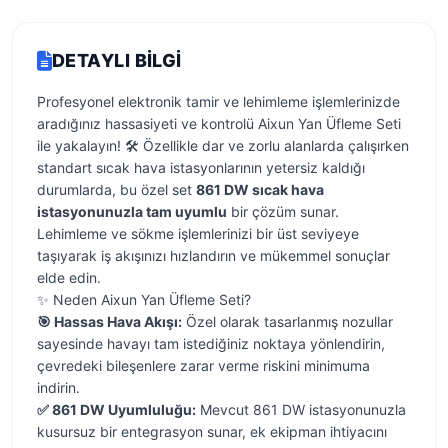
DETAYLI BILGI
Profesyonel elektronik tamir ve lehimleme işlemlerinizde
aradığınız hassasiyeti ve kontrolü Aixun Yan Üfleme Seti
ile yakalayın! 🛠️ Özellikle dar ve zorlu alanlarda çalışırken
standart sıcak hava istasyonlarının yetersiz kaldığı
durumlarda, bu özel set
861 DW sıcak hava
istasyonunuzla tam uyumlu
bir çözüm sunar.
Lehimleme ve sökme işlemlerinizi bir üst seviyeye
taşıyarak iş akışınızı hızlandırın ve mükemmel sonuçlar
elde edin.
✨ Neden Aixun Yan Üfleme Seti?
🎯 Hassas Hava Akışı:
Özel olarak tasarlanmış nozullar
sayesinde havayı tam istediğiniz noktaya yönlendirin,
çevredeki bileşenlere zarar verme riskini minimuma
indirin.
✅ 861 DW Uyumluluğu:
Mevcut 861 DW istasyonunuzla
kusursuz bir entegrasyon sunar, ek ekipman ihtiyacını