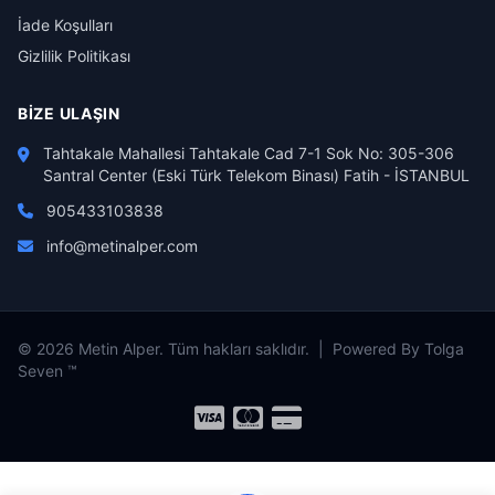
İade Koşulları
Gizlilik Politikası
BIZE ULAŞIN
Tahtakale Mahallesi Tahtakale Cad 7-1 Sok No: 305-306
Santral Center (Eski Türk Telekom Binası) Fatih - İSTANBUL
905433103838
info@metinalper.com
© 2026 Metin Alper. Tüm hakları saklıdır. | Powered By Tolga
Seven ™