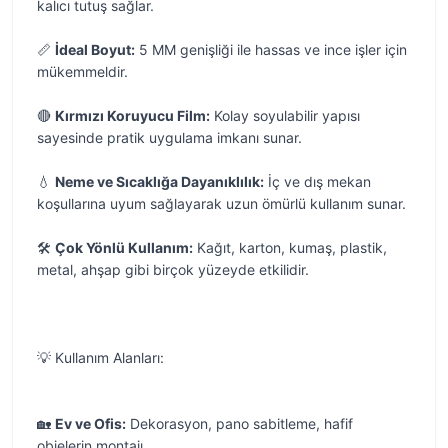
kalıcı tutuş sağlar.
📏
İdeal Boyut:
5 MM genişliği ile hassas ve ince işler için
mükemmeldir.
🔴
Kırmızı Koruyucu Film:
Kolay soyulabilir yapısı
sayesinde pratik uygulama imkanı sunar.
💧
Neme ve Sıcaklığa Dayanıklılık:
İç ve dış mekan
koşullarına uyum sağlayarak uzun ömürlü kullanım sunar.
🛠️
Çok Yönlü Kullanım:
Kağıt, karton, kumaş, plastik,
metal, ahşap gibi birçok yüzeyde etkilidir.
💡 Kullanım Alanları:
🏡
Ev ve Ofis:
Dekorasyon, pano sabitleme, hafif
objelerin montajı.