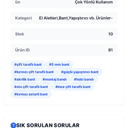
ün
Çok Yönlü Kullanım
Kategori
El Aletleri,Bant,Yapıştırıcı vb. Ürünler-
Stok
10
Ürün ID
81
#çift taraflı bant
#5 mm bant
#kırmızı çift taraflı bant
#güçlü yapıştırıcı bant
#akrilik bant
#montaj bandı
#hobi bandı
#oto çift taraflı bant
#ince çift taraflı bant
#kırmızı astarli bant
SIK SORULAN SORULAR