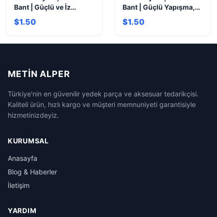
Bant | Güçlü ve İz
Bant | Güçlü Yapışma,
Bırakmaz Yapışma
Çok Yönlü Kullanım
$1.50
$1.50
METIN ALPER
Türkiye'nin en güvenilir yedek parça ve aksesuar tedarikçisi.
Kaliteli ürün, hızlı kargo ve müşteri memnuniyeti garantisiyle
hizmetinizdeyiz.
KURUMSAL
Anasayfa
Blog & Haberler
İletişim
YARDIM