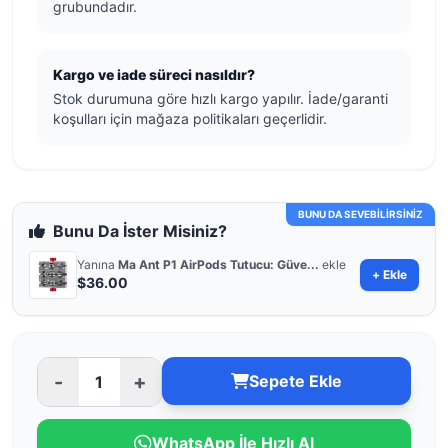
grubundadır.
Kargo ve iade süreci nasıldır?
Stok durumuna göre hızlı kargo yapılır. İade/garanti
koşulları için mağaza politikaları geçerlidir.
BUNU DA SEVEBİLİRSİNİZ
Bunu Da İster Misiniz?
Yanına
Ma Ant P1 AirPods Tutucu: Güve...
ekle
+ Ekle
$36.00
-
+
Sepete Ekle
WhatsApp İle Hızlı Al