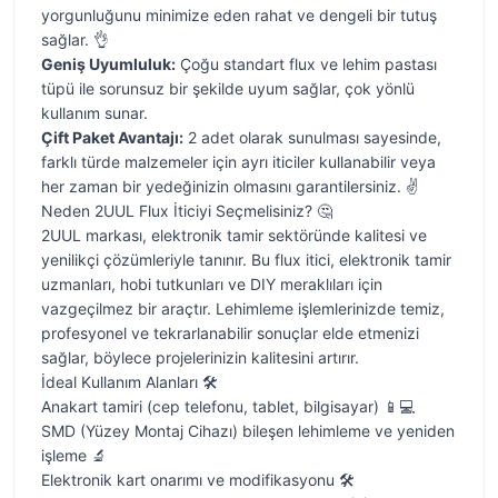
yorgunluğunu minimize eden rahat ve dengeli bir tutuş
sağlar. 👌
Geniş Uyumluluk:
Çoğu standart flux ve lehim pastası
tüpü ile sorunsuz bir şekilde uyum sağlar, çok yönlü
kullanım sunar.
Çift Paket Avantajı:
2 adet olarak sunulması sayesinde,
farklı türde malzemeler için ayrı iticiler kullanabilir veya
her zaman bir yedeğinizin olmasını garantilersiniz. ✌️
Neden 2UUL Flux İticiyi Seçmelisiniz? 🤔
2UUL markası, elektronik tamir sektöründe kalitesi ve
yenilikçi çözümleriyle tanınır. Bu flux itici, elektronik tamir
uzmanları, hobi tutkunları ve DIY meraklıları için
vazgeçilmez bir araçtır. Lehimleme işlemlerinizde temiz,
profesyonel ve tekrarlanabilir sonuçlar elde etmenizi
sağlar, böylece projelerinizin kalitesini artırır.
İdeal Kullanım Alanları 🛠️
Anakart tamiri (cep telefonu, tablet, bilgisayar) 📱💻
SMD (Yüzey Montaj Cihazı) bileşen lehimleme ve yeniden
işleme 🔬
Elektronik kart onarımı ve modifikasyonu 🛠️