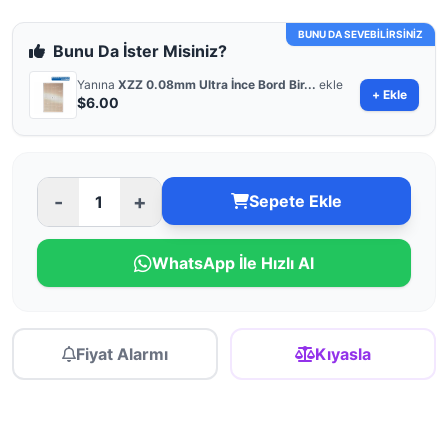
BUNU DA SEVEBİLİRSİNİZ
Bunu Da İster Misiniz?
Yanına
XZZ 0.08mm Ultra İnce Bord Bir...
ekle
+ Ekle
$6.00
-
+
Sepete Ekle
WhatsApp İle Hızlı Al
Fiyat Alarmı
Kıyasla