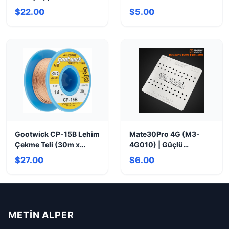
Çoklu Adaptör
Kesim
$22.00
$5.00
Gootwick CP-15B Lehim
Mate30Pro 4G (M3-
Çekme Teli (30m x
4G010) | Güçlü
1.5mm) - Hassas Sökme
Performans Akıllı
$27.00
$6.00
Telefon
METIN ALPER