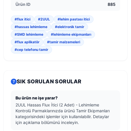
Ürün ID
885
#flux itici
#2UUL
#lehim pastası itici
#hassas lehimleme
#elektronik tamir
#SMD lehimleme
#lehimleme ekipmanları
#flux aplikatör
#tamir malzemeleri
#cep telefonu tamir
SIK SORULAN SORULAR
Bu ürün ne işe yarar?
2UUL Hassas Flux İtici (2 Adet) - Lehimleme
Kontrolü Parmaklarınızda ürünü Tamir Ekipmanları
kategorisindeki işlemler için kullanılabilir. Detaylar
için açıklama bölümünü inceleyin.