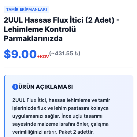
TAMIR EKIPMANLARI
2UUL Hassas Flux İtici (2 Adet) -
Lehimleme Kontrolü
Parmaklarınızda
$9.00
(~431.55 ₺)
+KDV
ÜRÜN AÇIKLAMASI
2UUL Flux İtici, hassas lehimleme ve tamir
işlerinizde flux ve lehim pastasını kolayca
uygulamanızı sağlar. İnce uçlu tasarımı
sayesinde malzeme israfını önler, çalışma
verimliliğinizi artırır. Paket 2 adettir.