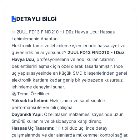
DETAYLI BILGI
✨ 2UUL FD13 FIND210 - I Düz Havya Ucu: Hassas
Lehimlemenin Anahtarı
Elektronik tamir ve lehimleme işlemlerinde hassasiyet ve
güvenilirlik mi arıyorsunuz?
2UUL FD13 FIND210 - I Düz
Havya Ucu
, profesyonellerin ve hobi kullanıcılarının
beklentilerini aşmak için özel olarak tasarlanmıştır. İnce
uç yapısı sayesinde en küçük SMD bileşenlerinden genel
elektronik kartlara kadar geniş bir yelpazede kusursuz
lehimleme deneyimi sunar.
🚀 Temel Özellikler:
Yüksek Isı İletimi:
Hızlı ısınma ve sabit sıcaklık
performansı ile verimli çalışma.
Dayanıklı Yapı:
Özel alaşım malzemesi sayesinde uzun
ömürlü kullanım ve oksidasyona karşı direnç.
Hassas Uç Tasarımı:
"I" tipi düz uç, ince detay
çalışmalarında ve dar alanlarda mükemmel kontrol sağlar.