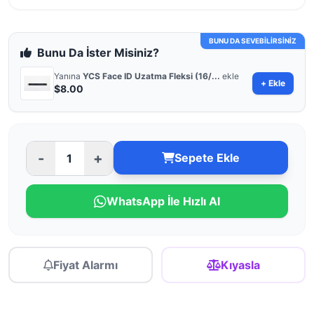
BUNU DA SEVEBİLİRSİNİZ
Bunu Da İster Misiniz?
Yanına
YCS Face ID Uzatma Fleksi (16/...
ekle
+ Ekle
$8.00
-
+
Sepete Ekle
WhatsApp İle Hızlı Al
Fiyat Alarmı
Kıyasla