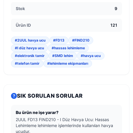
Stok
9
Ürün ID
121
#2UUL havya ucu
#FD13
#FIND210
#I düz havya ucu
#hassas lehimleme
#elektronik tamir
#SMD lehim
#havya ucu
#telefon tamir
#lehimleme ekipmanları
SIK SORULAN SORULAR
Bu ürün ne işe yarar?
2UUL FD13 FIND210 - I Düz Havya Ucu: Hassas
Lehimleme lehimleme işlemlerinde kullanılan havya
ucudur.