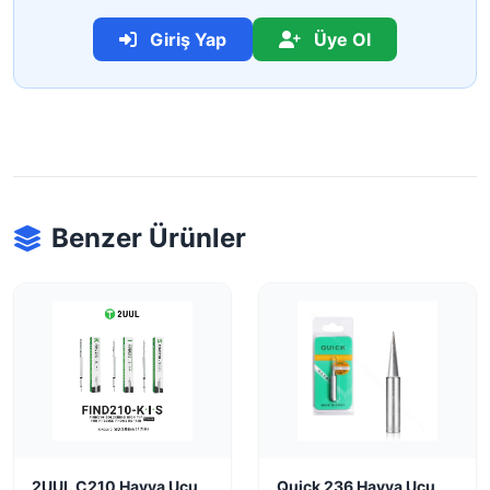
Giriş Yap
Üye Ol
Benzer Ürünler
2UUL C210 Havya Ucu
Quick 236 Havya Ucu