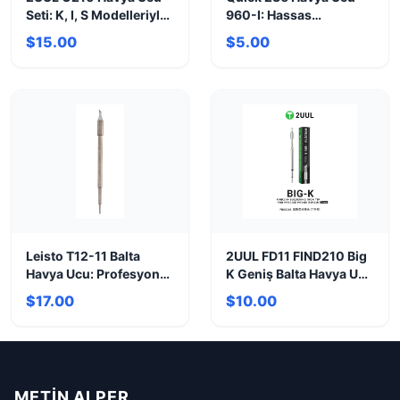
Seti: K, I, S Modelleriyle
960-I: Hassas
Hassas Lehimleme
Lehimleme Gücü
$15.00
$5.00
Leisto T12-11 Balta
2UUL FD11 FIND210 Big
Havya Ucu: Profesyonel
K Geniş Balta Havya Ucu
Lehimleme Gücü
| Üstün Performans
$17.00
$10.00
METIN ALPER