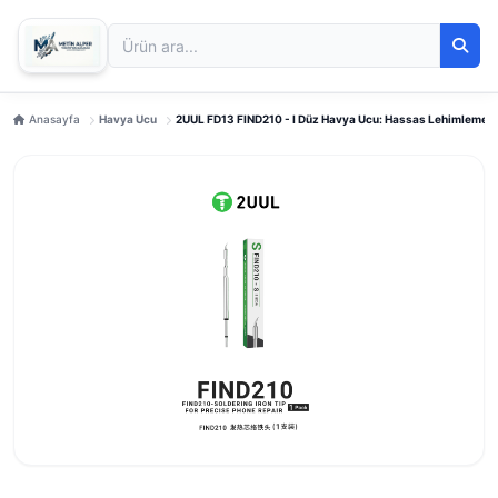
Anasayfa
Havya Ucu
2UUL FD13 FIND210 - I Düz Havya Ucu: Hassas Lehimleme