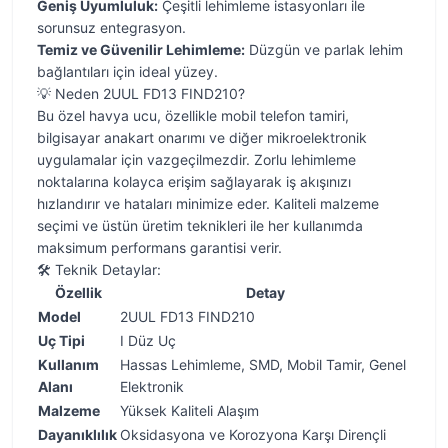
Geniş Uyumluluk:
Çeşitli lehimleme istasyonları ile
sorunsuz entegrasyon.
Temiz ve Güvenilir Lehimleme:
Düzgün ve parlak lehim
bağlantıları için ideal yüzey.
💡 Neden 2UUL FD13 FIND210?
Bu özel havya ucu, özellikle mobil telefon tamiri,
bilgisayar anakart onarımı ve diğer mikroelektronik
uygulamalar için vazgeçilmezdir. Zorlu lehimleme
noktalarına kolayca erişim sağlayarak iş akışınızı
hızlandırır ve hataları minimize eder. Kaliteli malzeme
seçimi ve üstün üretim teknikleri ile her kullanımda
maksimum performans garantisi verir.
🛠️ Teknik Detaylar:
Özellik
Detay
Model
2UUL FD13 FIND210
Uç Tipi
I Düz Uç
Kullanım
Hassas Lehimleme, SMD, Mobil Tamir, Genel
Alanı
Elektronik
Malzeme
Yüksek Kaliteli Alaşım
Dayanıklılık
Oksidasyona ve Korozyona Karşı Dirençli