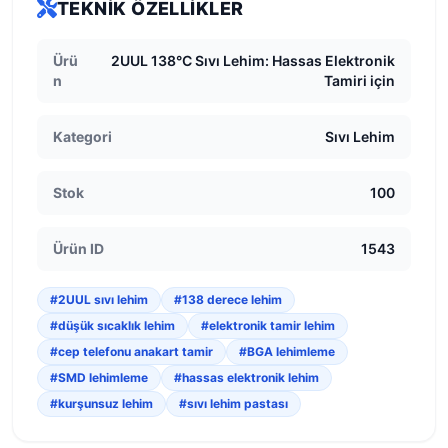
TEKNIK ÖZELLIKLER
Ürü
2UUL 138°C Sıvı Lehim: Hassas Elektronik
n
Tamiri için
Kategori
Sıvı Lehim
Stok
100
Ürün ID
1543
#2UUL sıvı lehim
#138 derece lehim
#düşük sıcaklık lehim
#elektronik tamir lehim
#cep telefonu anakart tamir
#BGA lehimleme
#SMD lehimleme
#hassas elektronik lehim
#kurşunsuz lehim
#sıvı lehim pastası