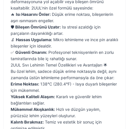
deformasyonuna yol açabilir veya bileşen ömrünü
kısaltabilir. 2UUL'nin özel formülü sayesinde:
🔥
Isı Hasarını Önler:
Düşük erime noktası, bileşenlerin
aşırı ısınmasını engeller.
🛡️
Bileşen Ömrünü Uzatır:
Isı stresi azaldığı için
parçaların dayanıklılığı artar.
🔬
Hassas Uygulama:
Mikro lehimleme ve ince pin aralıklı
bileşenler için idealdir.
✅
Güvenli Onarım:
Profesyonel teknisyenlerin en zorlu
tamiratlarında bile iç rahatlığı sunar.
2UUL Sıvı Lehimin Temel Özellikleri ve Avantajları 🌟
Bu özel lehim, sadece düşük erime noktasıyla değil, aynı
zamanda üstün lehimleme performansıyla da öne çıkar:
Erime Noktası:
138°C (280.4°F) - Isıya duyarlı bileşenler
için mükemmel.
Yüksek Kaliteli Alaşım:
Kararlı ve güvenilir lehim
bağlantıları sağlar.
Mükemmel Akışkanlık:
Hızlı ve düzgün yayılım,
pürüzsüz lehim yüzeyleri oluşturur.
Kalıntı Bırakmaz:
Temiz ve estetik bir sonuç için
optimize edilmiştir.