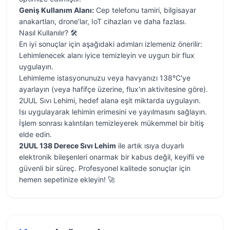
Geniş Kullanım Alanı:
Cep telefonu tamiri, bilgisayar
anakartları, drone'lar, IoT cihazları ve daha fazlası.
Nasıl Kullanılır? 🛠️
En iyi sonuçlar için aşağıdaki adımları izlemeniz önerilir:
Lehimlenecek alanı iyice temizleyin ve uygun bir flux
uygulayın.
Lehimleme istasyonunuzu veya havyanızı 138°C'ye
ayarlayın (veya hafifçe üzerine, flux'ın aktivitesine göre).
2UUL Sıvı Lehimi, hedef alana eşit miktarda uygulayın.
Isı uygulayarak lehimin erimesini ve yayılmasını sağlayın.
İşlem sonrası kalıntıları temizleyerek mükemmel bir bitiş
elde edin.
2UUL 138 Derece Sıvı Lehim
ile artık ısıya duyarlı
elektronik bileşenleri onarmak bir kabus değil, keyifli ve
güvenli bir süreç. Profesyonel kalitede sonuçlar için
hemen sepetinize ekleyin! 🚀