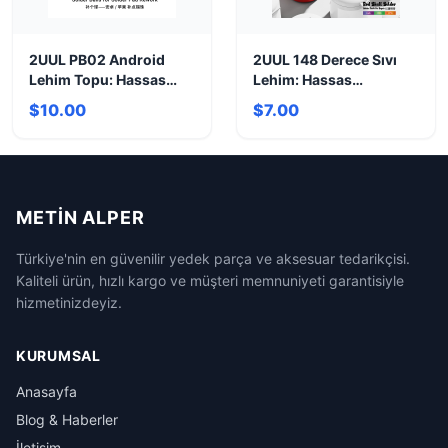
2UUL PB02 Android
2UUL 148 Derece Sıvı
Lehim Topu: Hassas
Lehim: Hassas
Tamirler
Onarımlar İçin İdeal
$10.00
$7.00
METIN ALPER
Türkiye'nin en güvenilir yedek parça ve aksesuar tedarikçisi.
Kaliteli ürün, hızlı kargo ve müşteri memnuniyeti garantisiyle
hizmetinizdeyiz.
KURUMSAL
Anasayfa
Blog & Haberler
İletişim