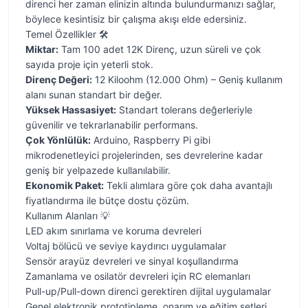
direnci her zaman elinizin altında bulundurmanızı sağlar,
böylece kesintisiz bir çalışma akışı elde edersiniz.
Temel Özellikler 🛠️
Miktar:
Tam 100 adet 12K Direnç, uzun süreli ve çok
sayıda proje için yeterli stok.
Direnç Değeri:
12 Kiloohm (12.000 Ohm) – Geniş kullanım
alanı sunan standart bir değer.
Yüksek Hassasiyet:
Standart tolerans değerleriyle
güvenilir ve tekrarlanabilir performans.
Çok Yönlülük:
Arduino, Raspberry Pi gibi
mikrodenetleyici projelerinden, ses devrelerine kadar
geniş bir yelpazede kullanılabilir.
Ekonomik Paket:
Tekli alımlara göre çok daha avantajlı
fiyatlandırma ile bütçe dostu çözüm.
Kullanım Alanları 💡
LED akım sınırlama ve koruma devreleri
Voltaj bölücü ve seviye kaydırıcı uygulamalar
Sensör arayüz devreleri ve sinyal koşullandırma
Zamanlama ve osilatör devreleri için RC elemanları
Pull-up/Pull-down direnci gerektiren dijital uygulamalar
Genel elektronik prototipleme, onarım ve eğitim setleri