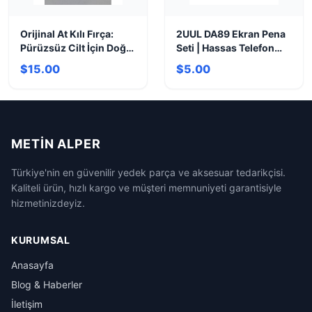
Orijinal At Kılı Fırça:
2UUL DA89 Ekran Pena
Pürüzsüz Cilt İçin Doğal
Seti | Hassas Telefon
Peeling
Açma Aracı
$15.00
$5.00
METIN ALPER
Türkiye'nin en güvenilir yedek parça ve aksesuar tedarikçisi.
Kaliteli ürün, hızlı kargo ve müşteri memnuniyeti garantisiyle
hizmetinizdeyiz.
KURUMSAL
Anasayfa
Blog & Haberler
İletişim