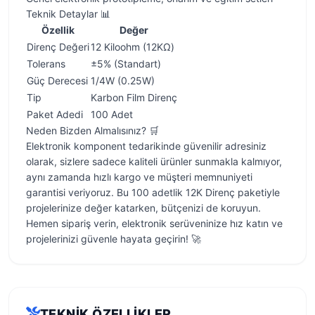
Teknik Detaylar 📊
Özellik
Değer
Direnç Değeri
12 Kiloohm (12KΩ)
Tolerans
±5% (Standart)
Güç Derecesi
1/4W (0.25W)
Tip
Karbon Film Direnç
Paket Adedi
100 Adet
Neden Bizden Almalısınız? 🛒
Elektronik komponent tedarikinde güvenilir adresiniz
olarak, sizlere sadece kaliteli ürünler sunmakla kalmıyor,
aynı zamanda hızlı kargo ve müşteri memnuniyeti
garantisi veriyoruz. Bu 100 adetlik 12K Direnç paketiyle
projelerinize değer katarken, bütçenizi de koruyun.
Hemen sipariş verin, elektronik serüveninize hız katın ve
projelerinizi güvenle hayata geçirin! 🚀
TEKNIK ÖZELLIKLER