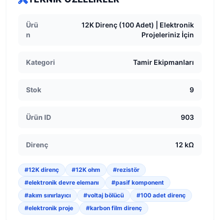
Ürü
12K Direnç (100 Adet) | Elektronik
n
Projeleriniz İçin
Kategori
Tamir Ekipmanları
Stok
9
Ürün ID
903
Direnç
12 kΩ
#12K direnç
#12K ohm
#rezistör
#elektronik devre elemanı
#pasif komponent
#akım sınırlayıcı
#voltaj bölücü
#100 adet direnç
#elektronik proje
#karbon film direnç