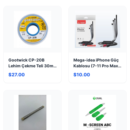
Gootwick CP-20B
Mega-idea iPhone Güç
Lehim Çekme Teli 30m x
Kablosu (7-11 Pro Max)
2.0mm - Hızlı Lehim
– Hızlı Test
$27.00
$10.00
Sökme